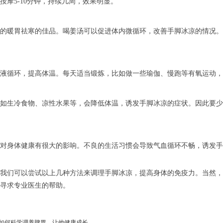
按摩5-10分钟，持续几周，效果明显。
暖胃祛寒的佳品。喝姜汤可以促进体内微循环，改善手脚冰凉的情况。
循环，提高体温。每天适当锻炼，比如做一些瑜伽、慢跑等有氧运动，
物
生冷食物、凉性水果等，会降低体温，诱发手脚冰凉的症状。因此要少
身体健康有很大的影响。不良的生活习惯会导致气血循环不畅，诱发手
们可以尝试以上几种方法来调理手脚冰凉，提高身体的免疫力。当然，
寻求专业医生的帮助。
如何科学调养脾胃，让他健康成长