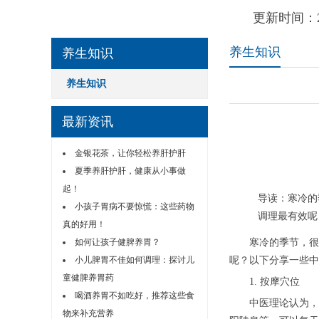
更新时间：2
养生知识
养生知识
养生知识
最新资讯
金银花茶，让你轻松养肝护肝
夏季养肝护肝，健康从小事做
起！
导读：寒冷的
小孩子胃病不要惊慌：这些药物
调理最有效呢
真的好用！
如何让孩子健脾养胃？
寒冷的季节，很多
小儿脾胃不佳如何调理：探讨儿
呢？以下分享一些中
童健脾养胃药
1. 按摩穴位
喝酒养胃不如吃好，推荐这些食
中医理论认为，手
物来补充营养