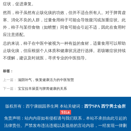
症状，促进康复。
然而，柿子虽然有止咳化痰的功效，但并不适合所有人。对于脾胃虚
寒、消化不良的人群，过量食用柿子可能会导致腹泻或加重症状。此
外，柿子与某些食物（如螃蟹）同食可能会引起不适，因此在食用时
应注意搭配。
总的来说，柿子在中医中被视为一种有益的食材，适量食用可以帮助
止咳化痰，但应根据个人体质和健康状况进行选择。若咳嗽症状持续
不缓解，建议及时就医，寻求专业的中医指导。
标签：
上一篇：
滋阴补气，恢复健康活力的中医智慧
下一篇：
宝宝拉羊屎蛋与脾胃健康的关系
版权所有：西宁康靓园养生网 本站关键词：
西宁SPA
西宁男士会所
51La
免责声明：站内内容如有侵权请与我们联系，本站不承担由此引起的
法律责任。严禁发布违法违规以及低俗的言论内容，一经发现一律删