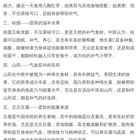
精力。建议一天食用几颗红枣，或将其与其他食物搭配，如煮粥、泡
茶，不但美味可口，还能有效帮助补气。
三、桂圆——甜美的滋补水果
桂圆又称龙眼，不仅美味可口，更是天然的补气食材。中医认为，桂
圆可以助眠、补气、养心。其含有丰富的葡萄糖、维生素C及多种氨
基酸，能够快速为身体提供能量和营养。无论是直接食用，还是制成
桂圆干，都能轻松融入日常饮食中，成为你的补气小帮手。
四、山药——气血双补的良药
山药在中医中被视为一种养生食材，具有补脾益气、养阴生津的效
果。它的营养成分丰富，含有淀粉、蛋白质和多种维生素，能够帮助
提升身体的免疫力与能量水平。无论是在汤品中添加山药，还是制作
山药泥，都是补气的好选择。
五、北京豆腐——柔软的能量来源
豆腐是中国传统的养生食物，其中的植物蛋白含量高，更有良好的营
养价值。尤其是北京豆腐，质地细腻，富含氨基酸和矿物质，能有效
帮助提升身体的气血，增强体力与精神状态。可以将豆腐与蔬菜、肉