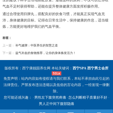
生的建议下科学合理地搭配饮食。遵循这样的原则，不仅可以让你在
气血不足时获得帮助，还能在提升整体健康方面发挥积极作用。
通过合理使用归脾丸，搭配良好的饮食习惯，才能真正实现气血充
沛，身体健康的目标。记得在日常生活中，保持健康的作息，适当锻
炼，方能更好地维护我们的气血平衡。
标签：
上一篇：
补气健脾：中医养生的智慧之道
下一篇：
益气补血的食物推荐，让你的身体焕发活力！
版权所有：西宁康靓园养生网 本站关键词：
西宁SPA
西宁男士会所
51La
免责声明：站内内容如有侵权请与我们联系，本站不承担由此引起的
法律责任。严禁发布违法违规以及低俗的言论内容，一经发现一律删
除。
您可能还感兴趣： ·
男性左下腹突然疼痛
·
怎么判断精子质量好不好
·
男人正中间下腹部隐痛