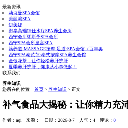
最新资讯
莉诗曼SPA会馆
美丽湾SPA
伊美娜
御享高端绅仕水疗SPA养生会所
西宁会所缪斯予SPA会所
西宁SPA会所皇宫SPA
筋养道·MASSAGE按摩·足道·SPA会馆（百年奥
西宁SPA泰芭芭·泰式按摩SPA养生会馆
金银花茶，让你轻松养肝护肝
夏季养肝护肝，健康从小事做起！
联系我们
养生知识
您所在的位置：
首页
>
养生知识
> 正文
补气食品大揭秘：让你精力充
作者：aqi 来源： 日期：2026-8-7 人气：
4
评论：
0