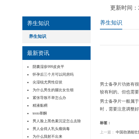
更新时间：2
养生知识
养生知识
养生知识
最新资讯
阴囊湿疹999皮炎平
怀孕后三个月可以同房吗
尖湿锐尤男性症状
男士备孕片功效有很
为什么男生的腿比女生细
较有利的。但也需要
紧张导致不举怎么办
男士备孕片一般属于
精液黏稠
时，需要注意调整好
testo睾酮
男人脸上黑色素沉淀怎么去除
标签：
男人会得人乳头瘤病毒
上一篇：
中国劲酒能壮
为什么我射不出来