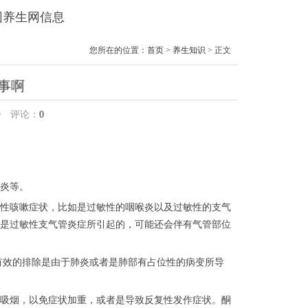
靓园养生网信息
您所在的位置：
首页
>
养生知识
> 正文
事啊
0
评论：
0
炎等。
性咳嗽症状，比如是过敏性的咽喉炎以及过敏性的支气
是过敏性支气管炎症所引起的，可能还会伴有气管部位
有效的排除是由于肺炎或者是肺部有占位性的病变所导
吸烟，以免症状加重，或者是导致反复性发作症状。酮