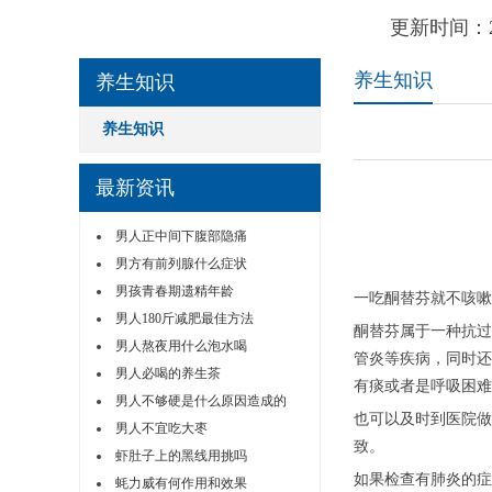
更新时间：2
养生知识
养生知识
养生知识
最新资讯
男人正中间下腹部隐痛
男方有前列腺什么症状
男孩青春期遗精年龄
一吃酮替芬就不咳嗽
男人180斤减肥最佳方法
酮替芬属于一种抗过
男人熬夜用什么泡水喝
管炎等疾病，同时还
男人必喝的养生茶
有痰或者是呼吸困难
男人不够硬是什么原因造成的
也可以及时到医院做
男人不宜吃大枣
致。
虾肚子上的黑线用挑吗
如果检查有肺炎的症
蚝力威有何作用和效果