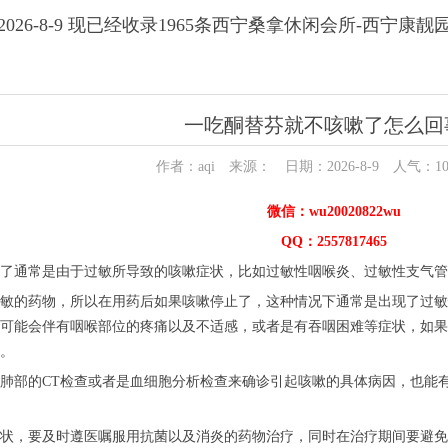
026-8-9 现已经收录1965条西宁桑拿休闲会所-西宁康
一吃酮替芬就不咳嗽了怎么回
作者：aqi 来源： 日期：2026-8-9 人气：
1
微信：wu20020822wu
QQ：2557817465
了通常是由于过敏所导致的咳嗽症状，比如过敏性咽喉炎、过敏性支气管
敏的药物，所以在用药后如果咳嗽停止了，这种情况下通常是出现了过敏
可能会伴有咽喉部位的疼痛以及不适感，或者是有吞咽困难等症状，如果
。
肺部的CT检查或者是血细胞分析检查来确诊引起咳嗽的具体病因，也能
状，要及时遵医嘱服用抗菌以及消炎的药物治疗，同时在治疗期间要避免